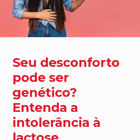
Seu desconforto
pode ser
genético?
Entenda a
intolerância à
lactose