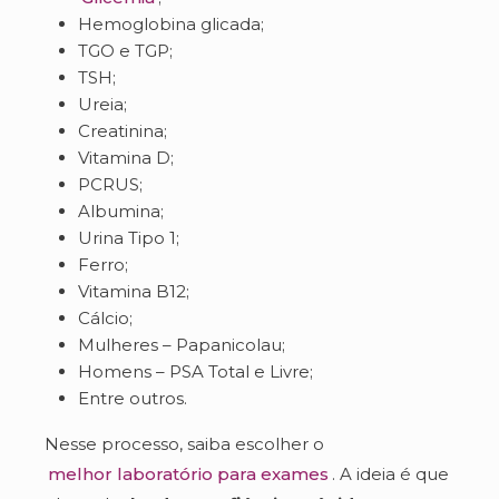
Hemoglobina glicada;
TGO e TGP;
TSH;
Ureia;
Creatinina;
Vitamina D;
PCRUS;
Albumina;
Urina Tipo 1;
Ferro;
Vitamina B12;
Cálcio;
Mulheres – Papanicolau;
Homens – PSA Total e Livre;
Entre outros.
Nesse processo, saiba escolher o
melhor laboratório para exames
. A ideia é que